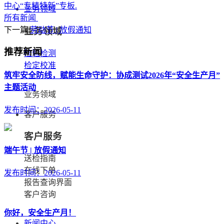
中心“专精特新”专板.
业务领域
所有新闻
下一篇:
劳动节 | 放假通知
业务领域
推荐新闻
检验检测
检定校准
筑牢安全防线，赋能生命守护：协成测试2026年“安全生产月”
主题活动
业务领域
发布时间：2026-05-11
客户服务
客户服务
端午节 | 放假通知
送检指南
在线下单
发布时间：2026-05-11
报告查询界面
客户咨询
你好，安全生产月！
新闻中心