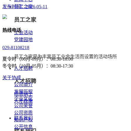
发布时间：2026-05-11
员工之家
员工之家
热线电话
工会活动
党建园地
029-81108218
员工之家是为丰富员工业余生活而设置的活动场所
夏令时（06月-09月）：08:30-18:00
冬令时（10月-05月）：08:30-17:30
人才招聘
关于协成
人才招聘
公司简介
发展历程
招贤纳士
企业文化
人才政策
公司荣誉
公司资质
联系我们
知识产权
公开信息